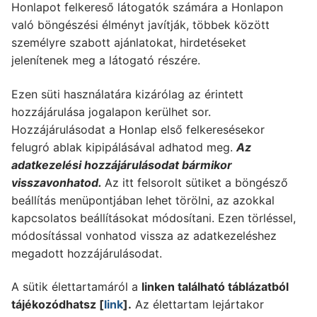
Honlapot felkereső látogatók számára a Honlapon
való böngészési élményt javítják, többek között
személyre szabott ajánlatokat, hirdetéseket
jelenítenek meg a látogató részére.
Ezen süti használatára kizárólag az érintett
hozzájárulása jogalapon kerülhet sor.
Hozzájárulásodat a Honlap első felkeresésekor
felugró ablak kipipálásával adhatod meg.
Az
adatkezelési hozzájárulásodat bármikor
visszavonhatod.
Az itt felsorolt sütiket a böngésző
beállítás menüpontjában lehet törölni, az azokkal
kapcsolatos beállításokat módosítani. Ezen törléssel,
módosítással vonhatod vissza az adatkezeléshez
megadott hozzájárulásodat.
A sütik élettartamáról a
linken található táblázatból
tájékozódhatsz [
link
].
Az élettartam lejártakor