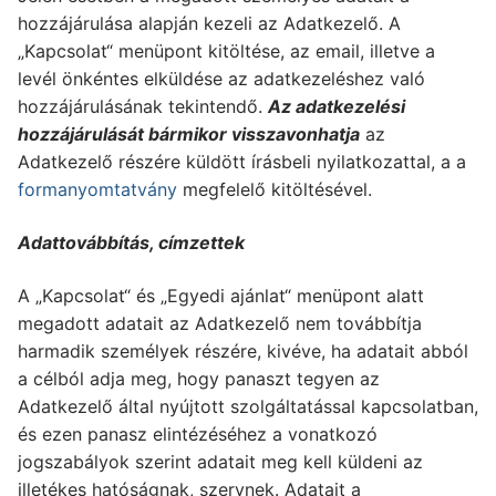
hozzájárulása alapján kezeli az Adatkezelő. A
„Kapcsolat“ menüpont kitöltése, az email, illetve a
levél önkéntes elküldése az adatkezeléshez való
hozzájárulásának tekintendő.
Az adatkezelési
hozzájárulását bármikor visszavonhatja
az
Adatkezelő részére küldött írásbeli nyilatkozattal, a a
formanyomtatvány
megfelelő kitöltésével.
Adattovábbítás, címzettek
A „Kapcsolat“ és „Egyedi ajánlat“ menüpont alatt
megadott adatait az Adatkezelő nem továbbítja
harmadik személyek részére, kivéve, ha adatait abból
a célból adja meg, hogy panaszt tegyen az
Adatkezelő által nyújtott szolgáltatással kapcsolatban,
és ezen panasz elintézéséhez a vonatkozó
jogszabályok szerint adatait meg kell küldeni az
illetékes hatóságnak, szervnek. Adatait a