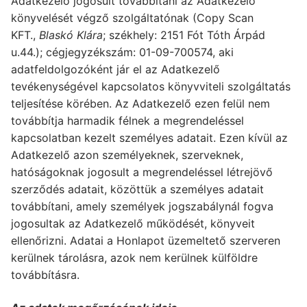
Adatkezelő jogosult továbbítani az Adatkezelő
könyvelését végző szolgáltatónak (Copy Scan
KFT.,
Blaskó Klára
; székhely: 2151 Fót Tóth Árpád
u.44.); cégjegyzékszám: 01-09-700574, aki
adatfeldolgozóként jár el az Adatkezelő
tevékenységével kapcsolatos könyvviteli szolgáltatás
teljesítése körében. Az Adatkezelő ezen felül nem
továbbítja harmadik félnek a megrendeléssel
kapcsolatban kezelt személyes adatait. Ezen kívül az
Adatkezelő azon személyeknek, szerveknek,
hatóságoknak jogosult a megrendeléssel létrejövő
szerződés adatait, közöttük a személyes adatait
továbbítani, amely személyek jogszabálynál fogva
jogosultak az Adatkezelő működését, könyveit
ellenőrizni. Adatai a Honlapot üzemeltető szerveren
kerülnek tárolásra, azok nem kerülnek külföldre
továbbításra.