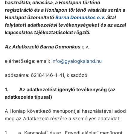
használata, olvasása, a Honlapon történő
regisztráció és a Honlapon történő vásárlás során a
Honlapot üzemeltető
Barna Domonkos e.v.
által
folytatott adatkezelési tevékenységeket és az azzal
kapcsolatos tájékoztatásokat rögzíti.
Az Adatkezelő Barna Domonkos
e.v.
elérhetősége: email:
info@gyalogkaland.hu
adószáma: 62184146-1-41, kisadózó
1. Az adatkezelést igénylő tevékenység (az
adatkezelés típusai)
A Honlap következő menüpontjai használatával adod
meg az Adatkezelő részére a személyes adataidat:
1. a „Kapcsolat“ és az „Egyedi ajánlat“ menüpont