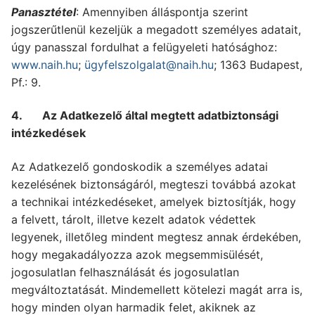
Panasztétel
: Amennyiben álláspontja szerint
jogszerűtlenül kezeljük a megadott személyes adatait,
úgy panasszal fordulhat a felügyeleti hatósághoz:
www.naih.hu
;
ügyfelszolgalat@naih.hu
; 1363 Budapest,
Pf.: 9.
4. Az Adatkezelő által megtett adatbiztonsági
intézkedések
Az Adatkezelő gondoskodik a személyes adatai
kezelésének biztonságáról, megteszi továbbá azokat
a technikai intézkedéseket, amelyek biztosítják, hogy
a felvett, tárolt, illetve kezelt adatok védettek
legyenek, illetőleg mindent megtesz annak érdekében,
hogy megakadályozza azok megsemmisülését,
jogosulatlan felhasználását és jogosulatlan
megváltoztatását. Mindemellett kötelezi magát arra is,
hogy minden olyan harmadik felet, akiknek az