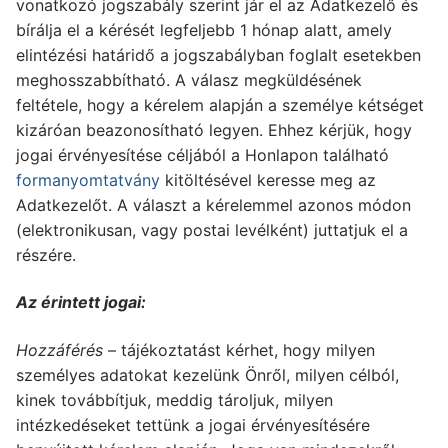
vonatkozó jogszabály szerint jár el az Adatkezelő és
bírálja el a kérését legfeljebb 1 hónap alatt, amely
elintézési határidő a jogszabályban foglalt esetekben
meghosszabbítható. A válasz megküldésének
feltétele, hogy a kérelem alapján a személye kétséget
kizáróan beazonosítható legyen. Ehhez kérjük, hogy
jogai érvényesítése céljából a Honlapon található
formanyomtatvány
kitöltésével keresse meg az
Adatkezelőt. A választ a kérelemmel azonos módon
(elektronikusan, vagy postai levélként) juttatjuk el a
részére.
Az érintett jogai:
Hozzáférés
– tájékoztatást kérhet, hogy milyen
személyes adatokat kezelünk Önről, milyen célból,
kinek továbbítjuk, meddig tároljuk, milyen
intézkedéseket tettünk a jogai érvényesítésére