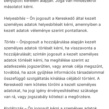
benyújtott kérelem alapján. Joga van mindezekről
másolatot kérni.
Helyesbítés
– Ön jogosult a Kereskedő által kezelt
személyes adatok helyesbítését kérni, amennyiben a
kezelt adatok véleménye szerint pontatlanok.
Törlés –
Önjogosult a hozzájárulása alapján kezelt
személyes adatok törlését kérni, ha visszavonta a
hozzájárulását; szintén jogosult a kezelt személyes
adatok törlését kérni, ha megítélése szerint az
adatkezelés jogszerűtlen, vagy annak célja megszűnt,
továbbá, ha azok gyűjtése információs társadalommal
összefüggő szolgáltatás kínálása céljából történt. A
Kereskedő nem köteles törölni a kezelt személyes
adatokat, ha jogi igény érvényesítéséhez szüksége
van rá, vagy jogszabály kötelezi a megőrzésre.
Korlátozás –
Ön jogosult kérni a személyes adatok