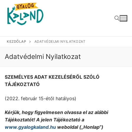
Zum
Inhalt
springen
KEZDŐLAP
ADATVÉDELMI NYILATKOZAT
Suchen nach:
Adatvédelmi Nyilatkozat
SZEMÉLYES ADAT KEZELÉSÉRŐL SZÓLÓ
TÁJÉKOZTATÓ
(2022. február 15-étől hatályos)
Kérjük, hogy figyelmesen olvassa el az alábbi
Tájékoztatót! A jelen Tájékoztató a
www.gyalogkaland.hu
weboldal („Honlap“)