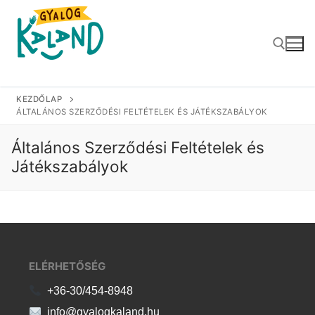
Ugrás
a
tartalomra
KEZDŐLAP
Keresése:
ÁLTALÁNOS SZERZŐDÉSI FELTÉTELEK ÉS JÁTÉKSZABÁLYOK
Általános Szerződési Feltételek és
Játékszabályok
ELÉRHETŐSÉG
+36-30/454-8948
info@gyalogkaland.hu