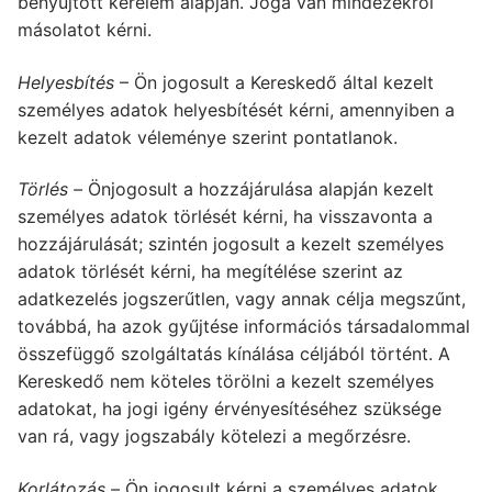
benyújtott kérelem alapján. Joga van mindezekről
másolatot kérni.
Helyesbítés
– Ön jogosult a Kereskedő által kezelt
személyes adatok helyesbítését kérni, amennyiben a
kezelt adatok véleménye szerint pontatlanok.
Törlés –
Önjogosult a hozzájárulása alapján kezelt
személyes adatok törlését kérni, ha visszavonta a
hozzájárulását; szintén jogosult a kezelt személyes
adatok törlését kérni, ha megítélése szerint az
adatkezelés jogszerűtlen, vagy annak célja megszűnt,
továbbá, ha azok gyűjtése információs társadalommal
összefüggő szolgáltatás kínálása céljából történt. A
Kereskedő nem köteles törölni a kezelt személyes
adatokat, ha jogi igény érvényesítéséhez szüksége
van rá, vagy jogszabály kötelezi a megőrzésre.
Korlátozás –
Ön jogosult kérni a személyes adatok