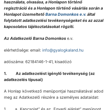
használata, olvasása, a Honlapon történő
regisztráció és a Honlapon történő vásárlás során a
Honlapot üzemeltető
Barna Domonkos e.v.
által
folytatott adatkezelési tevékenységeket és az azzal
kapcsolatos tájékoztatásokat rögzíti.
Az Adatkezelő Barna Domonkos
e.v.
elérhetősége: email:
info@gyalogkaland.hu
adószáma: 62184146-1-41, kisadózó
1. Az adatkezelést igénylő tevékenység (az
adatkezelés típusai)
A Honlap következő menüpontjai használatával adod
meg az Adatkezelő részére a személyes adataidat:
1. a „Kapcsolat” és az „Egyedi ajánlat” menüpont