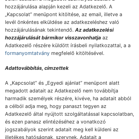
hozzájárulása alapján kezeli az Adatkezelő. A
„Kapcsolat” menüpont kitöltése, az email, illetve a
levél önkéntes elküldése az adatkezeléshez való
hozzájárulásának tekintendő.
Az adatkezelési
hozzájárulását bármikor visszavonhatja
az
Adatkezelő részére küldött írásbeli nyilatkozattal, a a
formanyomtatvány
megfelelő kitöltésével.
Adattovábbítás, címzettek
A „Kapcsolat” és „Egyedi ajánlat” menüpont alatt
megadott adatait az Adatkezelő nem továbbítja
harmadik személyek részére, kivéve, ha adatait abból
a célból adja meg, hogy panaszt tegyen az
Adatkezelő által nyújtott szolgáltatással kapcsolatban,
és ezen panasz elintézéséhez a vonatkozó
jogszabályok szerint adatait meg kell küldeni az
illetékes hatóságnak, szervnek. Adatait a