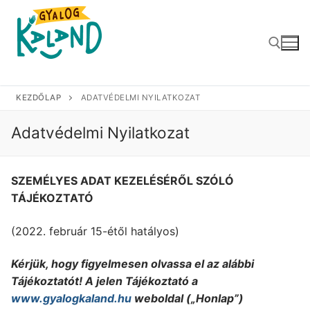
Ugrás
a
tartalomra
KEZDŐLAP
ADATVÉDELMI NYILATKOZAT
Keresése:
Adatvédelmi Nyilatkozat
SZEMÉLYES ADAT KEZELÉSÉRŐL SZÓLÓ
TÁJÉKOZTATÓ
(2022. február 15-étől hatályos)
Kérjük, hogy figyelmesen olvassa el az alábbi
Tájékoztatót! A jelen Tájékoztató a
www.gyalogkaland.hu
weboldal („Honlap”)