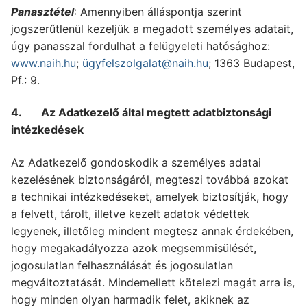
Panasztétel
: Amennyiben álláspontja szerint
jogszerűtlenül kezeljük a megadott személyes adatait,
úgy panasszal fordulhat a felügyeleti hatósághoz:
www.naih.hu
;
ügyfelszolgalat@naih.hu
; 1363 Budapest,
Pf.: 9.
4. Az Adatkezelő által megtett adatbiztonsági
intézkedések
Az Adatkezelő gondoskodik a személyes adatai
kezelésének biztonságáról, megteszi továbbá azokat
a technikai intézkedéseket, amelyek biztosítják, hogy
a felvett, tárolt, illetve kezelt adatok védettek
legyenek, illetőleg mindent megtesz annak érdekében,
hogy megakadályozza azok megsemmisülését,
jogosulatlan felhasználását és jogosulatlan
megváltoztatását. Mindemellett kötelezi magát arra is,
hogy minden olyan harmadik felet, akiknek az