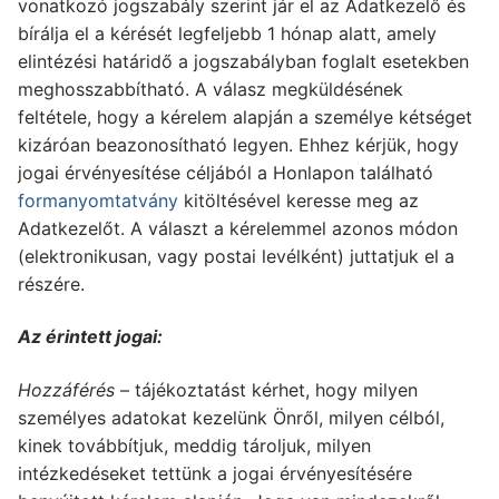
vonatkozó jogszabály szerint jár el az Adatkezelő és
bírálja el a kérését legfeljebb 1 hónap alatt, amely
elintézési határidő a jogszabályban foglalt esetekben
meghosszabbítható. A válasz megküldésének
feltétele, hogy a kérelem alapján a személye kétséget
kizáróan beazonosítható legyen. Ehhez kérjük, hogy
jogai érvényesítése céljából a Honlapon található
formanyomtatvány
kitöltésével keresse meg az
Adatkezelőt. A választ a kérelemmel azonos módon
(elektronikusan, vagy postai levélként) juttatjuk el a
részére.
Az érintett jogai:
Hozzáférés
– tájékoztatást kérhet, hogy milyen
személyes adatokat kezelünk Önről, milyen célból,
kinek továbbítjuk, meddig tároljuk, milyen
intézkedéseket tettünk a jogai érvényesítésére