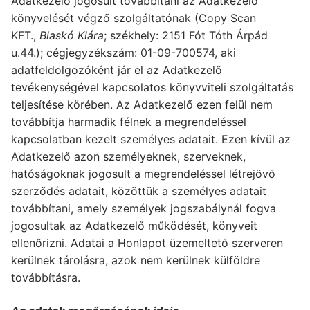
Adatkezelő jogosult továbbítani az Adatkezelő
könyvelését végző szolgáltatónak (Copy Scan
KFT.,
Blaskó Klára
; székhely: 2151 Fót Tóth Árpád
u.44.); cégjegyzékszám: 01-09-700574, aki
adatfeldolgozóként jár el az Adatkezelő
tevékenységével kapcsolatos könyvviteli szolgáltatás
teljesítése körében. Az Adatkezelő ezen felül nem
továbbítja harmadik félnek a megrendeléssel
kapcsolatban kezelt személyes adatait. Ezen kívül az
Adatkezelő azon személyeknek, szerveknek,
hatóságoknak jogosult a megrendeléssel létrejövő
szerződés adatait, közöttük a személyes adatait
továbbítani, amely személyek jogszabálynál fogva
jogosultak az Adatkezelő működését, könyveit
ellenőrizni. Adatai a Honlapot üzemeltető szerveren
kerülnek tárolásra, azok nem kerülnek külföldre
továbbításra.