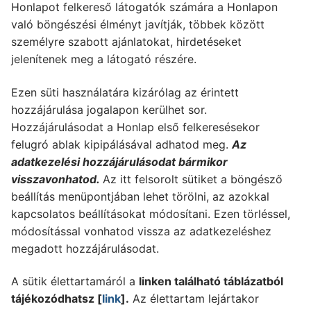
Honlapot felkereső látogatók számára a Honlapon
való böngészési élményt javítják, többek között
személyre szabott ajánlatokat, hirdetéseket
jelenítenek meg a látogató részére.
Ezen süti használatára kizárólag az érintett
hozzájárulása jogalapon kerülhet sor.
Hozzájárulásodat a Honlap első felkeresésekor
felugró ablak kipipálásával adhatod meg.
Az
adatkezelési hozzájárulásodat bármikor
visszavonhatod.
Az itt felsorolt sütiket a böngésző
beállítás menüpontjában lehet törölni, az azokkal
kapcsolatos beállításokat módosítani. Ezen törléssel,
módosítással vonhatod vissza az adatkezeléshez
megadott hozzájárulásodat.
A sütik élettartamáról a
linken található táblázatból
tájékozódhatsz [
link
].
Az élettartam lejártakor