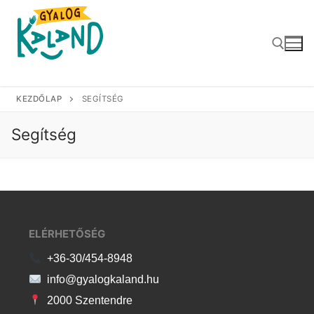
Ugrás
a
tartalomra
KEZDŐLAP
SEGÍTSÉG
Keresése:
Segítség
ELÉRHETŐSÉG
+36-30/454-8948
info@gyalogkaland.hu
2000 Szentendre