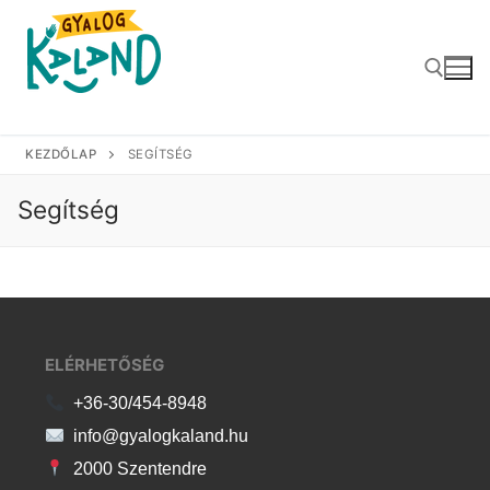
Skip
to
content
KEZDŐLAP
SEGÍTSÉG
Search for:
Segítség
ELÉRHETŐSÉG
+36-30/454-8948
info@gyalogkaland.hu
2000 Szentendre