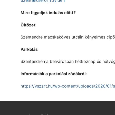
Szentendréről_röviden
Mire figyeljek indulás előtt?
Öltözet
Szentendre macskaköves utcáin kényelmes cipőt
Parkolás
Szentendrén a belvárosban hétköznap és hétvégén
Információk a parkolási zónákról:
https://vszzrt.hu/wp-content/uploads/2020/01/