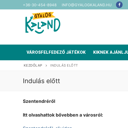
Ugrás
+36-30-454-8948
INFO@GYALOGKALAND.HU
a
tartalomra
VÁROSFELFEDEZŐ JÁTÉKOK
KIKNEK AJÁNLJ
KEZDŐLAP
INDULÁS ELŐTT
Indulás előtt
Szentendréről
Itt olvashattok bővebben a városról: