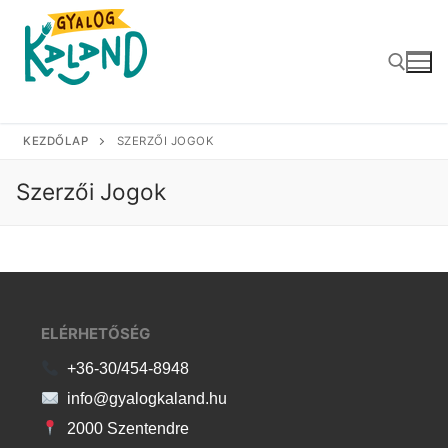
Zum
Inhalt
springen
KEZDŐLAP
SZERZŐI JOGOK
Suchen nach:
Szerzői Jogok
ELÉRHETŐSÉG
+36-30/454-8948
info@gyalogkaland.hu
2000 Szentendre