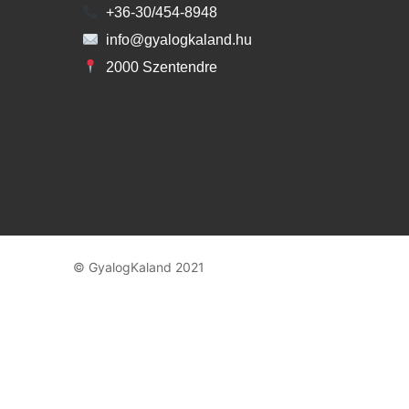
+36-30/454-8948
info@gyalogkaland.hu
2000 Szentendre
© GyalogKaland 2021